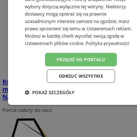
wybory dotyczą wyłącznie tej witryny. Niektórzy
dostawcy mogą opierać się na prawnie
uzasadnionym interesie zamiast na zgodzie; masz
prawo sprzeciwić się temu w
Ustawieniach reklam
.
Możesz w każdej chwili wycofać swoją zgodę w
Ustawieniach plików cookie
.
Polityka prywatności
PRZEJDŹ DO PORTALU
ODRZUĆ WSZYSTKIE
Kwalifikacja Wojskowa 2026 dla
mieszkańców Łazisk Górnych.
POKAŻ SZCZEGÓŁY
Najważniejsze informacje
Niezbędne
Wydajność
Targetowanie
Portal należy do sieci
Funkcjonalność
Niesklasyfikowane