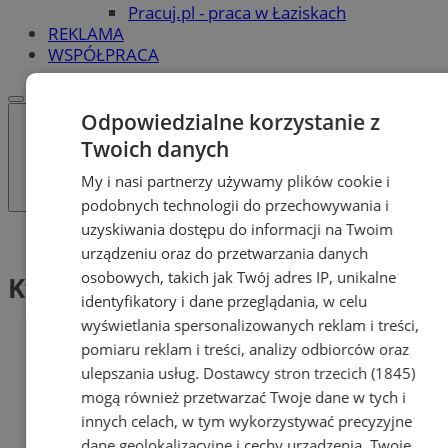
Pracuj.pl - praca w Łaziskach
REKLAMA
WSPÓŁPRACA
Odpowiedzialne korzystanie z
Twoich danych
My i nasi partnerzy używamy plików cookie i
podobnych technologii do przechowywania i
uzyskiwania dostępu do informacji na Twoim
Tag: Kwalifikacja Wojskowa 2026
urządzeniu oraz do przetwarzania danych
osobowych, takich jak Twój adres IP, unikalne
Kwalifikacja Wojskowa 2026 (1)
identyfikatory i dane przeglądania, w celu
wyświetlania spersonalizowanych reklam i treści,
pomiaru reklam i treści, analizy odbiorców oraz
ulepszania usług.
Dostawcy stron trzecich (1845)
mogą również przetwarzać Twoje dane w tych i
innych celach, w tym wykorzystywać precyzyjne
dane geolokalizacyjne i cechy urządzenia. Twoje