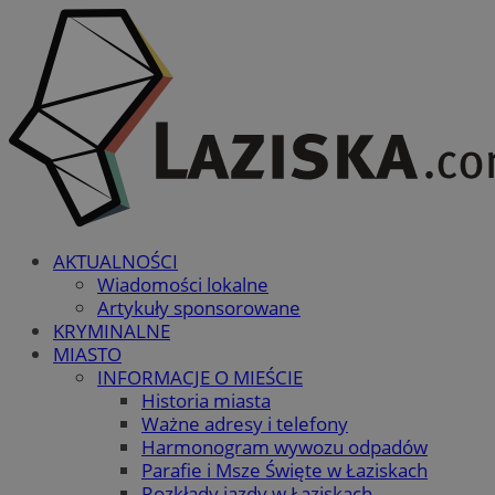
AKTUALNOŚCI
Wiadomości lokalne
Artykuły sponsorowane
KRYMINALNE
MIASTO
INFORMACJE O MIEŚCIE
Historia miasta
Ważne adresy i telefony
Harmonogram wywozu odpadów
Parafie i Msze Święte w Łaziskach
Rozkłady jazdy w Łaziskach