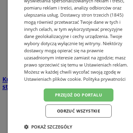
wyświetlania spersonalizowanych reklam i treści,
pomiaru reklam i treści, analizy odbiorców oraz
ulepszania usług.
Dostawcy stron trzecich (1845)
mogą również przetwarzać Twoje dane w tych i
innych celach, w tym wykorzystywać precyzyjne
dane geolokalizacyjne i cechy urządzenia. Twoje
wybory dotyczą wyłącznie tej witryny. Niektórzy
dostawcy mogą opierać się na prawnie
uzasadnionym interesie zamiast na zgodzie; masz
prawo sprzeciwić się temu w
Ustawieniach reklam
.
Możesz w każdej chwili wycofać swoją zgodę w
Krzysztof Hanke w MDK Łaziska – śląski
Ustawieniach plików cookie
.
Polityka prywatności
stand-up „Śmiesznie już było”
PRZEJDŹ DO PORTALU
ODRZUĆ WSZYSTKIE
POKAŻ SZCZEGÓŁY