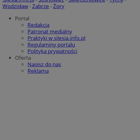
Wodzisław
-
Zabrze
-
Żory
QeSessID
laziska.com.pl
1 rok
Portal
Redakcja
Patronat medialny
Praktyki w silesia.info.pl
MvSessID
laziska.com.pl
1 rok
Regulaminy portalu
Polityka prywatności
Oferta
VISITOR_PRIVACY_METADATA
5 miesięc
YouTube
Napisz do nas
tygodn
.youtube.com
Reklama
Google Privacy Policy