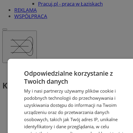
Pracuj.pl - praca w Łaziskach
REKLAMA
WSPÓŁPRACA
Tag: Krzysztof Hanke
Odpowiedzialne korzystanie z
Twoich danych
Krzysztof Hanke (2)
My i nasi partnerzy używamy plików cookie i
podobnych technologii do przechowywania i
uzyskiwania dostępu do informacji na Twoim
urządzeniu oraz do przetwarzania danych
osobowych, takich jak Twój adres IP, unikalne
identyfikatory i dane przeglądania, w celu