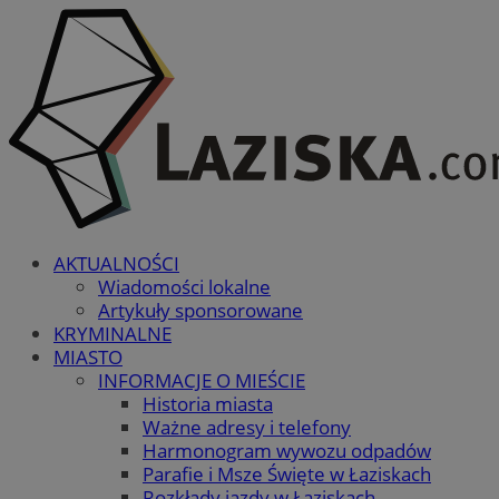
AKTUALNOŚCI
Wiadomości lokalne
Artykuły sponsorowane
KRYMINALNE
MIASTO
INFORMACJE O MIEŚCIE
Historia miasta
Ważne adresy i telefony
Harmonogram wywozu odpadów
Parafie i Msze Święte w Łaziskach
Rozkłady jazdy w Łaziskach