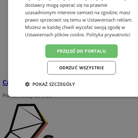
dostawcy mogą opierać się na prawnie
uzasadnionym interesie zamiast na zgodzie; masz
prawo sprzeciwić się temu w
Ustawieniach reklam
.
Możesz w każdej chwili wycofać swoją zgodę w
Ustawieniach plików cookie
.
Polityka prywatności
PRZEJDŹ DO PORTALU
ODRZUĆ WSZYSTKIE
Czy kolczyki ze srebra są dobre?
POKAŻ SZCZEGÓŁY
Portal należy do sieci
Niezbędne
Wydajność
Targetowanie
Funkcjonalność
Niesklasyfikowane