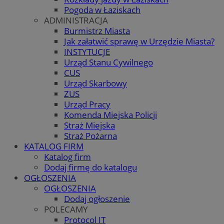
Pogoda w Łaziskach
ADMINISTRACJA
Burmistrz Miasta
Jak załatwić sprawę w Urzędzie Miasta?
INSTYTUCJE
Urząd Stanu Cywilnego
CUS
Urząd Skarbowy
ZUS
Urząd Pracy
Komenda Miejska Policji
Straż Miejska
Straż Pożarna
KATALOG FIRM
Katalog firm
Dodaj firmę do katalogu
OGŁOSZENIA
OGŁOSZENIA
Dodaj ogłoszenie
POLECAMY
Protocol IT