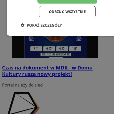
ODRZUĆ WSZYSTKIE
POKAŻ SZCZEGÓŁY
Niezbędne
Wydajność
Targetowanie
Funkcjonalność
Niesklasyfikowane
Czas na dokument w MDK - w Domu
Kultury rusza nowy projekt!
Portal należy do sieci
Niezbędne
Wydajność
Targetowanie
Funkcjonalność
Niesklasyfikowane
Niezbędne pliki cookie umożliwiają korzystanie z podstawowych
funkcji strony internetowej, takich jak logowanie użytkownika i