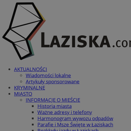
AKTUALNOŚCI
Wiadomości lokalne
Artykuły sponsorowane
KRYMINALNE
MIASTO
INFORMACJE O MIEŚCIE
Historia miasta
Ważne adresy i telefony
Harmonogram wywozu odpadów
Parafie i Msze Święte w Łaziskach
Rozkłady jazdy w Łaziskach