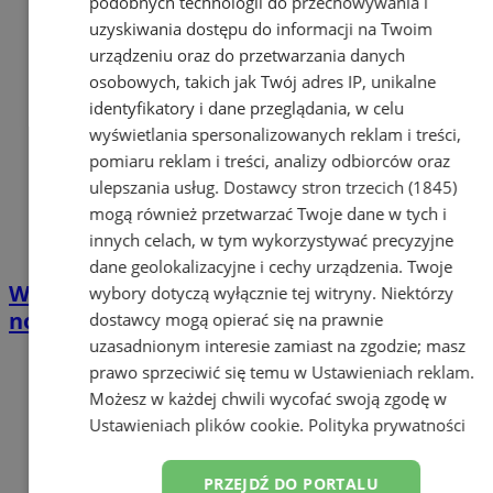
podobnych technologii do przechowywania i
uzyskiwania dostępu do informacji na Twoim
urządzeniu oraz do przetwarzania danych
osobowych, takich jak Twój adres IP, unikalne
identyfikatory i dane przeglądania, w celu
wyświetlania spersonalizowanych reklam i treści,
pomiaru reklam i treści, analizy odbiorców oraz
ulepszania usług.
Dostawcy stron trzecich (1845)
mogą również przetwarzać Twoje dane w tych i
innych celach, w tym wykorzystywać precyzyjne
dane geolokalizacyjne i cechy urządzenia. Twoje
Wielkie ekranizacje wielkiej literatury:
wybory dotyczą wyłącznie tej witryny. Niektórzy
nowy cykl filmowy w Łaziskach Górnych
dostawcy mogą opierać się na prawnie
uzasadnionym interesie zamiast na zgodzie; masz
prawo sprzeciwić się temu w
Ustawieniach reklam
.
Możesz w każdej chwili wycofać swoją zgodę w
Ustawieniach plików cookie
.
Polityka prywatności
PRZEJDŹ DO PORTALU