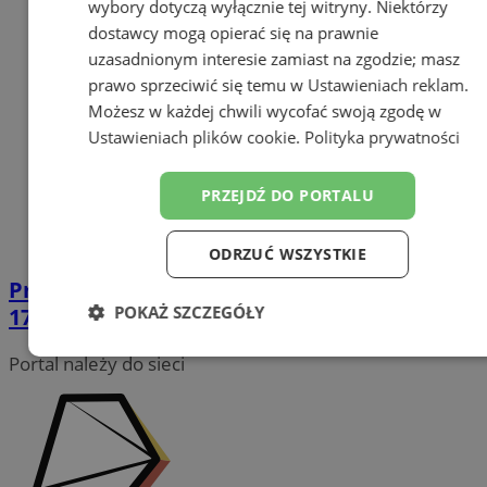
wybory dotyczą wyłącznie tej witryny. Niektórzy
dostawcy mogą opierać się na prawnie
uzasadnionym interesie zamiast na zgodzie; masz
prawo sprzeciwić się temu w
Ustawieniach reklam
.
Możesz w każdej chwili wycofać swoją zgodę w
Ustawieniach plików cookie
.
Polityka prywatności
PRZEJDŹ DO PORTALU
ODRZUĆ WSZYSTKIE
Przed nami II Śląski Protest – "Stop KDP
POKAŻ SZCZEGÓŁY
170/CPK" przez Śląsk!
Niezbędne
Wydajność
Targetowanie
Portal należy do sieci
Funkcjonalność
Niesklasyfikowane