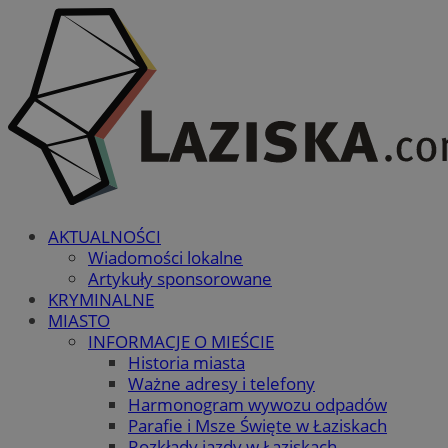
AKTUALNOŚCI
Wiadomości lokalne
Artykuły sponsorowane
KRYMINALNE
MIASTO
INFORMACJE O MIEŚCIE
Historia miasta
Ważne adresy i telefony
Harmonogram wywozu odpadów
Parafie i Msze Święte w Łaziskach
Rozkłady jazdy w Łaziskach