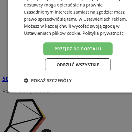
dostawcy mogą opierać się na prawnie
uzasadnionym interesie zamiast na zgodzie; masz
prawo sprzeciwić się temu w
Ustawieniach reklam
.
Możesz w każdej chwili wycofać swoją zgodę w
Ustawieniach plików cookie
.
Polityka prywatności
PRZEJDŹ DO PORTALU
ODRZUĆ WSZYSTKIE
Styl i elegancja: Odkryj świat Mebli Kare
POKAŻ SZCZEGÓŁY
Portal należy do sieci
Niezbędne
Wydajność
Targetowanie
Funkcjonalność
Niesklasyfikowane