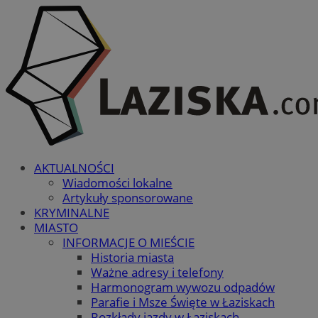
AKTUALNOŚCI
Wiadomości lokalne
Artykuły sponsorowane
KRYMINALNE
MIASTO
INFORMACJE O MIEŚCIE
Historia miasta
Ważne adresy i telefony
Harmonogram wywozu odpadów
Parafie i Msze Święte w Łaziskach
Rozkłady jazdy w Łaziskach