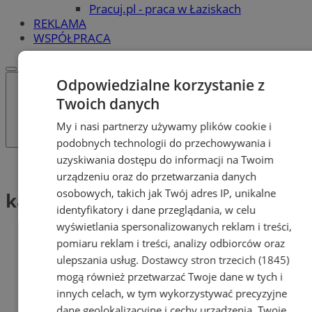
Pracuj.pl - praca w Łaziskach
REKLAMA
WSPÓŁPRACA
Odpowiedzialne korzystanie z
Twoich danych
My i nasi partnerzy używamy plików cookie i
podobnych technologii do przechowywania i
uzyskiwania dostępu do informacji na Twoim
Tag: kandydat na prezydenta
urządzeniu oraz do przetwarzania danych
osobowych, takich jak Twój adres IP, unikalne
kandydat na prezydenta (1)
identyfikatory i dane przeglądania, w celu
wyświetlania spersonalizowanych reklam i treści,
pomiaru reklam i treści, analizy odbiorców oraz
ulepszania usług.
Dostawcy stron trzecich (1845)
mogą również przetwarzać Twoje dane w tych i
innych celach, w tym wykorzystywać precyzyjne
dane geolokalizacyjne i cechy urządzenia. Twoje