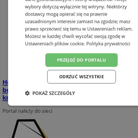
wybory dotyczą wyłącznie tej witryny. Niektórzy
dostawcy mogą opierać się na prawnie
uzasadnionym interesie zamiast na zgodzie; masz
prawo sprzeciwić się temu w
Ustawieniach reklam
.
Możesz w każdej chwili wycofać swoją zgodę w
Ustawieniach plików cookie
.
Polityka prywatności
PRZEJDŹ DO PORTALU
ODRZUĆ WSZYSTKIE
Hołownia odwiedził Łaziska Górne. Mówił o
bezpieczeństwie, gospodarce i przyszłości
POKAŻ SZCZEGÓŁY
kraju
Niezbędne
Wydajność
Targetowanie
Portal należy do sieci
Funkcjonalność
Niesklasyfikowane