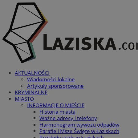
AKTUALNOŚCI
Wiadomości lokalne
Artykuły sponsorowane
KRYMINALNE
MIASTO
INFORMACJE O MIEŚCIE
Historia miasta
Ważne adresy i telefony
Harmonogram wywozu odpadów
Parafie i Msze Święte w Łaziskach
Rozkłady jazdy w Łaziskach