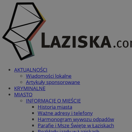
AKTUALNOŚCI
Wiadomości lokalne
Artykuły sponsorowane
KRYMINALNE
MIASTO
INFORMACJE O MIEŚCIE
Historia miasta
Ważne adresy i telefony
Harmonogram wywozu odpadów
Parafie i Msze Święte w Łaziskach
Rozkłady jazdy w Łaziskach