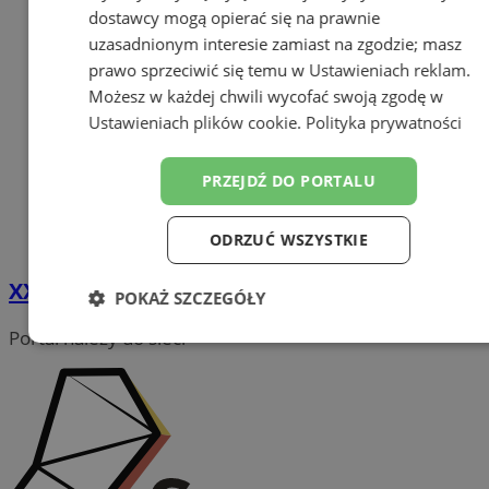
dostawcy mogą opierać się na prawnie
uzasadnionym interesie zamiast na zgodzie; masz
prawo sprzeciwić się temu w
Ustawieniach reklam
.
Możesz w każdej chwili wycofać swoją zgodę w
Ustawieniach plików cookie
.
Polityka prywatności
PRZEJDŹ DO PORTALU
ODRZUĆ WSZYSTKIE
XXX Turniej Piłki Ręcznej im. J. Olszówki
POKAŻ SZCZEGÓŁY
Portal należy do sieci
Niezbędne
Wydajność
Targetowanie
Funkcjonalność
Niesklasyfikowane