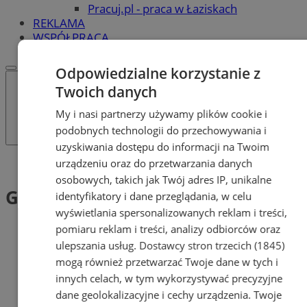
Pracuj.pl - praca w Łaziskach
REKLAMA
WSPÓŁPRACA
Odpowiedzialne korzystanie z
Twoich danych
My i nasi partnerzy używamy plików cookie i
podobnych technologii do przechowywania i
uzyskiwania dostępu do informacji na Twoim
urządzeniu oraz do przetwarzania danych
Tag: Godziny otwarcia
osobowych, takich jak Twój adres IP, unikalne
Godziny otwarcia (1)
identyfikatory i dane przeglądania, w celu
wyświetlania spersonalizowanych reklam i treści,
pomiaru reklam i treści, analizy odbiorców oraz
ulepszania usług.
Dostawcy stron trzecich (1845)
mogą również przetwarzać Twoje dane w tych i
innych celach, w tym wykorzystywać precyzyjne
dane geolokalizacyjne i cechy urządzenia. Twoje