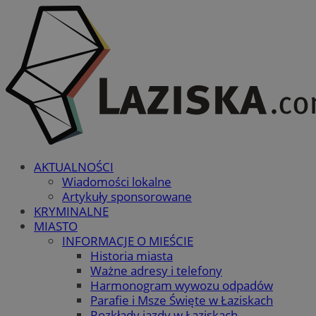
AKTUALNOŚCI
Wiadomości lokalne
Artykuły sponsorowane
KRYMINALNE
MIASTO
INFORMACJE O MIEŚCIE
Historia miasta
Ważne adresy i telefony
Harmonogram wywozu odpadów
Parafie i Msze Święte w Łaziskach
Rozkłady jazdy w Łaziskach