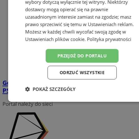
wybory dotyczą wyłącznie tej witryny. Niektórzy
dostawcy mogą opierać się na prawnie
uzasadnionym interesie zamiast na zgodzie; masz
prawo sprzeciwić się temu w
Ustawieniach reklam
.
Możesz w każdej chwili wycofać swoją zgodę w
Ustawieniach plików cookie
.
Polityka prywatności
PRZEJDŹ DO PORTALU
ODRZUĆ WSZYSTKIE
Godziny otwarcia i zasady korzystania z
POKAŻ SZCZEGÓŁY
PSZOK w Łaziskach Górnych
Niezbędne
Wydajność
Targetowanie
Portal należy do sieci
Funkcjonalność
Niesklasyfikowane