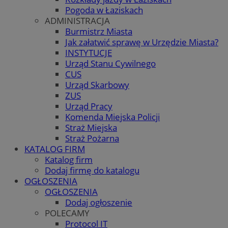
Pogoda w Łaziskach
ADMINISTRACJA
Burmistrz Miasta
Jak załatwić sprawę w Urzędzie Miasta?
INSTYTUCJE
Urząd Stanu Cywilnego
CUS
Urząd Skarbowy
ZUS
Urząd Pracy
Komenda Miejska Policji
Straż Miejska
Straż Pożarna
KATALOG FIRM
Katalog firm
Dodaj firmę do katalogu
OGŁOSZENIA
OGŁOSZENIA
Dodaj ogłoszenie
POLECAMY
Protocol IT