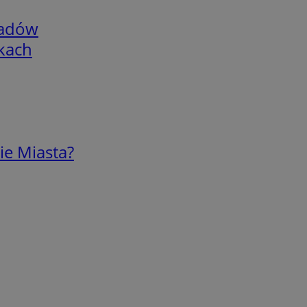
adów
skach
ie Miasta?