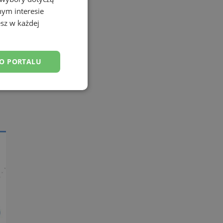
nym interesie
sz w każdej
DO PORTALU
esklasyfikowane
ane
owanie użytkownika i
j.