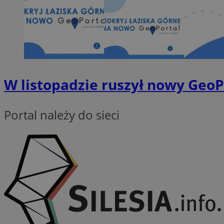
SessID
QeSessID
MvSessID
VISITOR_PRIVACY_
W listopadzie ruszył nowy GeoP
Portal należy do sieci
suid
INGRESSCOOKIE
euds
__cf_bm