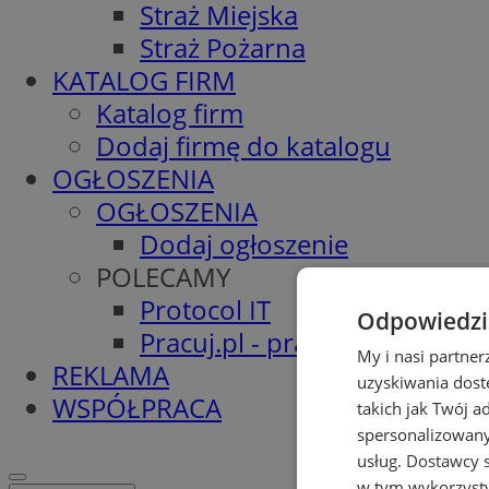
Straż Miejska
Straż Pożarna
KATALOG FIRM
Katalog firm
Dodaj firmę do katalogu
OGŁOSZENIA
OGŁOSZENIA
Dodaj ogłoszenie
POLECAMY
Protocol IT
Odpowiedzia
Pracuj.pl - praca w Łaziskach
My i nasi partne
REKLAMA
uzyskiwania dost
WSPÓŁPRACA
takich jak Twój a
spersonalizowanyc
usług.
Dostawcy s
w tym wykorzysty