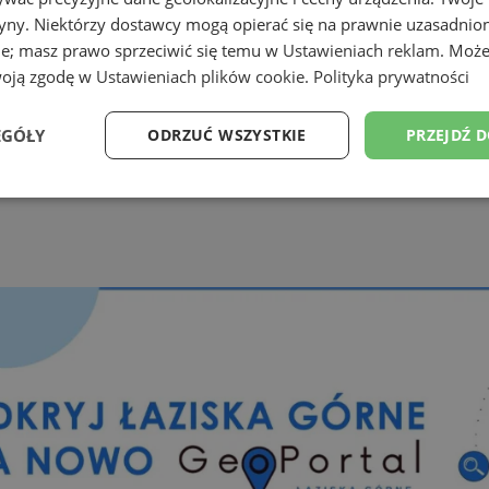
tryny. Niektórzy dostawcy mogą opierać się na prawnie uzasadnio
ie; masz prawo sprzeciwić się temu w
Ustawieniach reklam
. Może
woją zgodę w
Ustawieniach plików cookie
.
Polityka prywatności
EGÓŁY
ODRZUĆ WSZYSTKIE
PRZEJDŹ 
Wydajność
Targetowanie
Funkcjonalność
Ni
ezbędne
Wydajność
Targetowanie
Funkcjonalność
Niesklasyfikow
ie umożliwiają korzystanie z podstawowych funkcji strony internetowej, takich jak log
Bez niezbędnych plików cookie nie można prawidłowo korzystać ze strony internetowe
Okres
Provider
/
Domena
Opis
przechowywania