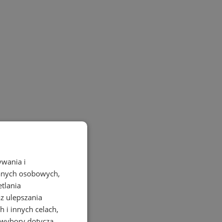
ywania i
danych osobowych,
etlania
az ulepszania
 i innych celach,
 wybory dotyczą