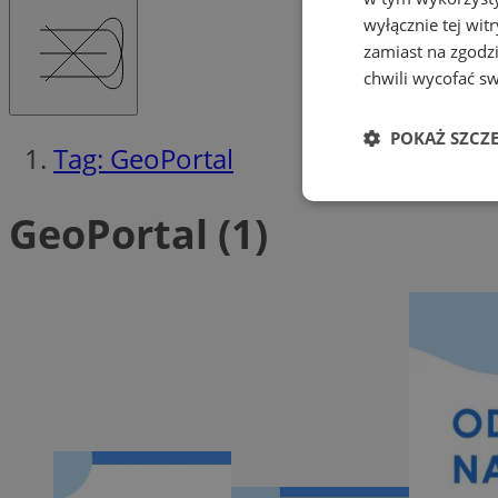
wyłącznie tej wi
zamiast na zgodz
chwili wycofać s
POKAŻ SZCZ
Tag: GeoPortal
Niezbędne
GeoPortal (1)
Ni
Niezbędne pliki cook
zarządzanie kontem. 
Nazwa