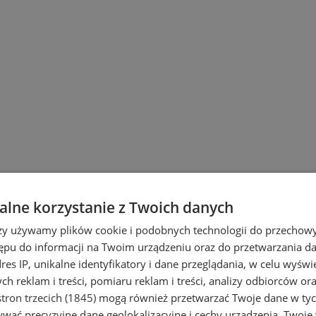
lne korzystanie z Twoich danych
rzy używamy plików cookie i podobnych technologii do przechow
ępu do informacji na Twoim urządzeniu oraz do przetwarzania 
dres IP, unikalne identyfikatory i dane przeglądania, w celu wyświ
h reklam i treści, pomiaru reklam i treści, analizy odbiorców or
tron trzecich (1845)
mogą również przetwarzać Twoje dane w tych
wać precyzyjne dane geolokalizacyjne i cechy urządzenia. Twoje