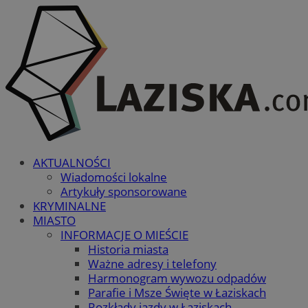
AKTUALNOŚCI
Wiadomości lokalne
Artykuły sponsorowane
KRYMINALNE
MIASTO
INFORMACJE O MIEŚCIE
Historia miasta
Ważne adresy i telefony
Harmonogram wywozu odpadów
Parafie i Msze Święte w Łaziskach
Rozkłady jazdy w Łaziskach