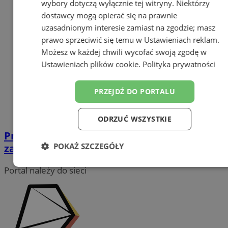
wybory dotyczą wyłącznie tej witryny. Niektórzy
dostawcy mogą opierać się na prawnie
uzasadnionym interesie zamiast na zgodzie; masz
prawo sprzeciwić się temu w
Ustawieniach reklam
.
Możesz w każdej chwili wycofać swoją zgodę w
Ustawieniach plików cookie
.
Polityka prywatności
PRZEJDŹ DO PORTALU
ODRZUĆ WSZYSTKIE
Przewoźnicy fałszowali oświadczenia przy
POKAŻ SZCZEGÓŁY
zakupie węgla
Niezbędne
Wydajność
Targetowanie
Portal należy do sieci
Funkcjonalność
Niesklasyfikowane