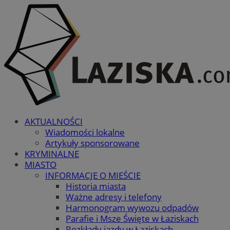
AKTUALNOŚCI
Wiadomości lokalne
Artykuły sponsorowane
KRYMINALNE
MIASTO
INFORMACJE O MIEŚCIE
Historia miasta
Ważne adresy i telefony
Harmonogram wywozu odpadów
Parafie i Msze Święte w Łaziskach
Rozkłady jazdy w Łaziskach