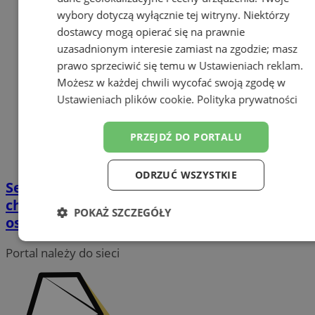
wybory dotyczą wyłącznie tej witryny. Niektórzy
dostawcy mogą opierać się na prawnie
uzasadnionym interesie zamiast na zgodzie; masz
prawo sprzeciwić się temu w
Ustawieniach reklam
.
Możesz w każdej chwili wycofać swoją zgodę w
Ustawieniach plików cookie
.
Polityka prywatności
PRZEJDŹ DO PORTALU
ODRZUĆ WSZYSTKIE
Seniorzy ofiarami dezinformacji. Jak
chronić ich przed fake newsami i
POKAŻ SZCZEGÓŁY
oszustwami?
Niezbędne
Wydajność
Targetowanie
Portal należy do sieci
Funkcjonalność
Niesklasyfikowane