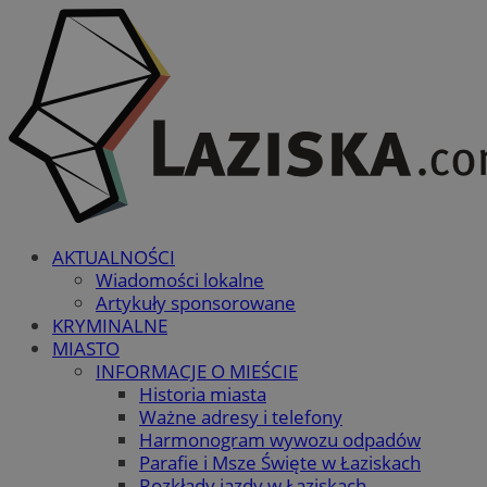
AKTUALNOŚCI
Wiadomości lokalne
Artykuły sponsorowane
KRYMINALNE
MIASTO
INFORMACJE O MIEŚCIE
Historia miasta
Ważne adresy i telefony
Harmonogram wywozu odpadów
Parafie i Msze Święte w Łaziskach
Rozkłady jazdy w Łaziskach