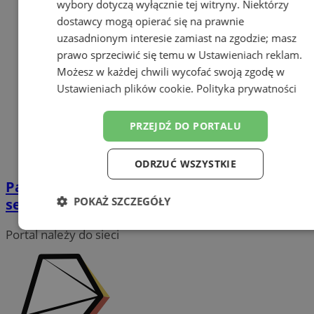
wybory dotyczą wyłącznie tej witryny. Niektórzy
dostawcy mogą opierać się na prawnie
uzasadnionym interesie zamiast na zgodzie; masz
prawo sprzeciwić się temu w
Ustawieniach reklam
.
Możesz w każdej chwili wycofać swoją zgodę w
Ustawieniach plików cookie
.
Polityka prywatności
PRZEJDŹ DO PORTALU
ODRZUĆ WSZYSTKIE
Pamiętajmy o obowiązku prawidłowej
POKAŻ SZCZEGÓŁY
segregacji odpadów komunalnych
Niezbędne
Wydajność
Targetowanie
Portal należy do sieci
Funkcjonalność
Niesklasyfikowane