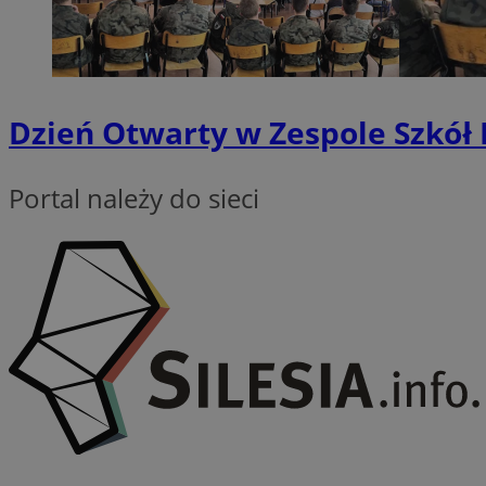
INGRESSCOOKIE
Dzień Otwarty w Zespole Szkół 
euds
Portal należy do sieci
__cf_bm
CookieScriptConse
li_gc
Nazwa