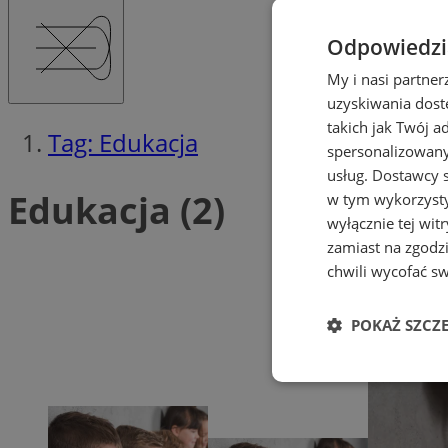
Odpowiedzia
My i nasi partne
uzyskiwania dost
takich jak Twój a
Tag: Edukacja
spersonalizowanyc
usług.
Dostawcy s
Edukacja (2)
w tym wykorzysty
wyłącznie tej wi
zamiast na zgodz
chwili wycofać s
POKAŻ SZCZ
Niezbędne