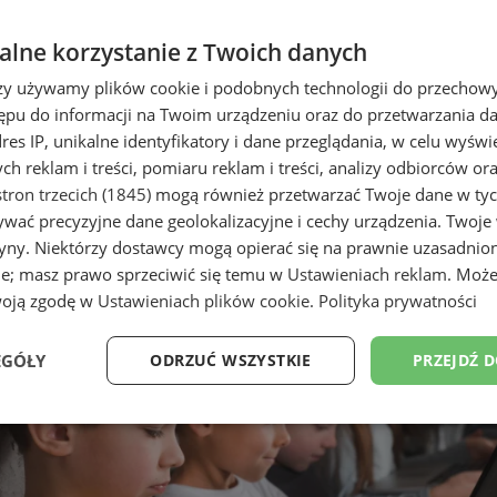
lne korzystanie z Twoich danych
rzy używamy plików cookie i podobnych technologii do przechow
ępu do informacji na Twoim urządzeniu oraz do przetwarzania 
dres IP, unikalne identyfikatory i dane przeglądania, w celu wyświ
h reklam i treści, pomiaru reklam i treści, analizy odbiorców or
tron trzecich (1845)
mogą również przetwarzać Twoje dane w tych
wać precyzyjne dane geolokalizacyjne i cechy urządzenia. Twoje
tryny. Niektórzy dostawcy mogą opierać się na prawnie uzasadnio
ie; masz prawo sprzeciwić się temu w
Ustawieniach reklam
. Może
woją zgodę w
Ustawieniach plików cookie
.
Polityka prywatności
EGÓŁY
ODRZUĆ WSZYSTKIE
PRZEJDŹ 
Wydajność
Targetowanie
Funkcjonalność
Ni