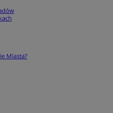
adów
skach
ie Miasta?