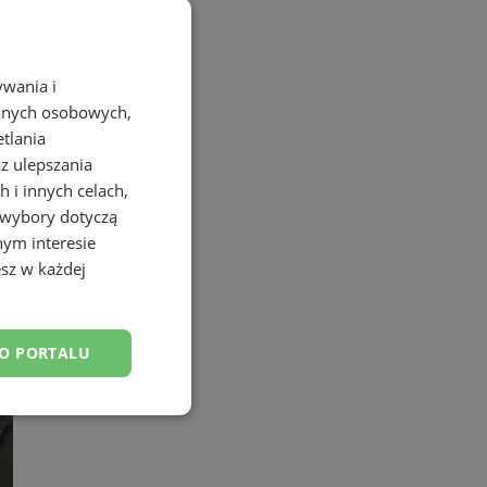
ywania i
danych osobowych,
etlania
az ulepszania
 i innych celach,
 wybory dotyczą
nym interesie
sz w każdej
DO PORTALU
esklasyfikowane