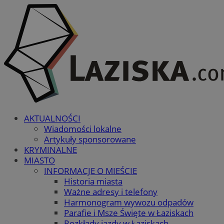
AKTUALNOŚCI
Wiadomości lokalne
Artykuły sponsorowane
KRYMINALNE
MIASTO
INFORMACJE O MIEŚCIE
Historia miasta
Ważne adresy i telefony
Harmonogram wywozu odpadów
Parafie i Msze Święte w Łaziskach
Rozkłady jazdy w Łaziskach