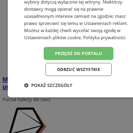
wybory dotyczą wyłącznie tej witryny. Niektórzy
dostawcy mogą opierać się na prawnie
uzasadnionym interesie zamiast na zgodzie; masz
prawo sprzeciwić się temu w
Ustawieniach reklam
.
Możesz w każdej chwili wycofać swoją zgodę w
Ustawieniach plików cookie
.
Polityka prywatności
PRZEJDŹ DO PORTALU
ODRZUĆ WSZYSTKIE
Magiczne noclegi nad jeziorem - Odkryj
POKAŻ SZCZEGÓŁY
urok Doliny Charlotty
Niezbędne
Wydajność
Targetowanie
Portal należy do sieci
Funkcjonalność
Niesklasyfikowane