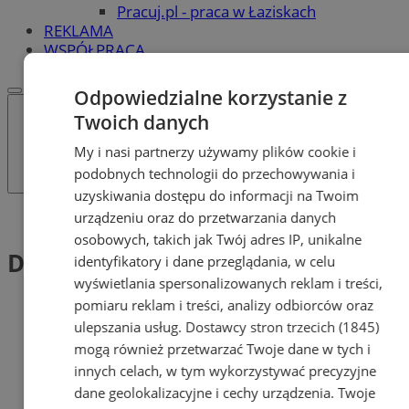
Pracuj.pl - praca w Łaziskach
REKLAMA
WSPÓŁPRACA
Odpowiedzialne korzystanie z
Twoich danych
My i nasi partnerzy używamy plików cookie i
podobnych technologii do przechowywania i
uzyskiwania dostępu do informacji na Twoim
urządzeniu oraz do przetwarzania danych
Tag: Dolina Charlotty
osobowych, takich jak Twój adres IP, unikalne
Dolina Charlotty (1)
identyfikatory i dane przeglądania, w celu
wyświetlania spersonalizowanych reklam i treści,
pomiaru reklam i treści, analizy odbiorców oraz
ulepszania usług.
Dostawcy stron trzecich (1845)
mogą również przetwarzać Twoje dane w tych i
innych celach, w tym wykorzystywać precyzyjne
dane geolokalizacyjne i cechy urządzenia. Twoje