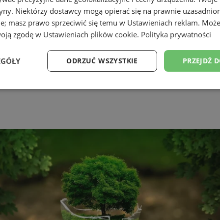
tryny. Niektórzy dostawcy mogą opierać się na prawnie uzasadnio
ie; masz prawo sprzeciwić się temu w
Ustawieniach reklam
. Może
woją zgodę w
Ustawieniach plików cookie
.
Polityka prywatności
EGÓŁY
ODRZUĆ WSZYSTKIE
PRZEJDŹ 
Wydajność
Targetowanie
Funkcjonalność
Ni
ezbędne
Wydajność
Targetowanie
Funkcjonalność
Niesklasyfikow
ie umożliwiają korzystanie z podstawowych funkcji strony internetowej, takich jak log
Bez niezbędnych plików cookie nie można prawidłowo korzystać ze strony internetowe
Okres
Provider
/
Domena
Opis
przechowywania