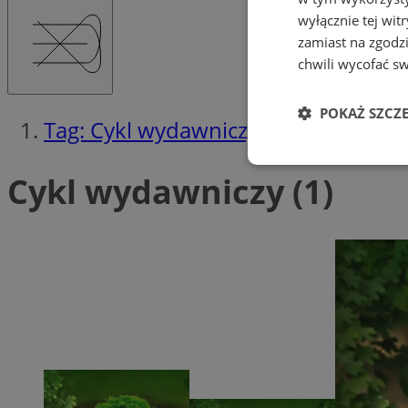
wyłącznie tej wi
zamiast na zgodz
chwili wycofać s
POKAŻ SZCZ
Tag: Cykl wydawniczy
Niezbędne
Cykl wydawniczy (1)
Ni
Niezbędne pliki cook
zarządzanie kontem. 
Nazwa