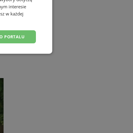
nym interesie
sz w każdej
DO PORTALU
esklasyfikowane
ane
owanie użytkownika i
j.