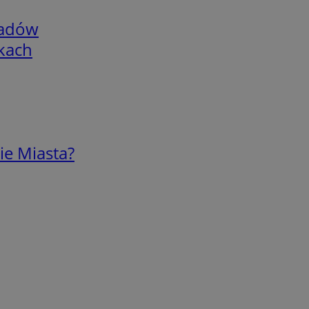
adów
skach
ie Miasta?