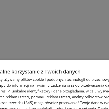
lne korzystanie z Twoich danych
rzy używamy plików cookie i podobnych technologii do przechow
ępu do informacji na Twoim urządzeniu oraz do przetwarzania 
dres IP, unikalne identyfikatory i dane przeglądania, w celu wyświ
h reklam i treści, pomiaru reklam i treści, analizy odbiorców or
tron trzecich (1845)
mogą również przetwarzać Twoje dane w tych
wać precyzyjne dane geolokalizacyjne i cechy urządzenia. Twoje