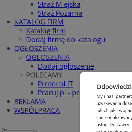
Straż Miejska
Straż Pożarna
KATALOG FIRM
Katalog firm
Dodaj firmę do katalogu
OGŁOSZENIA
OGŁOSZENIA
Dodaj ogłoszenie
POLECAMY
Protocol IT
Odpowiedzia
Pracuj.pl - praca w Łaziskach
My i nasi partne
REKLAMA
uzyskiwania dost
WSPÓŁPRACA
takich jak Twój a
spersonalizowanyc
usług.
Dostawcy s
w tym wykorzysty