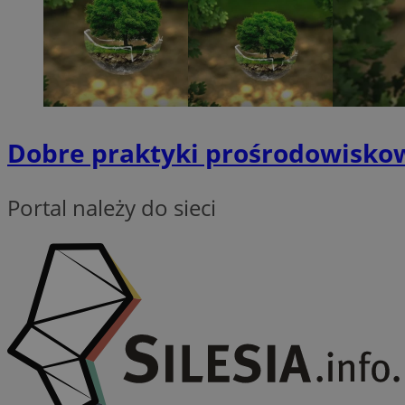
SessID
QeSessID
MvSessID
VISITOR_PRIVACY_
Dobre praktyki prośrodowiskow
Portal należy do sieci
suid
INGRESSCOOKIE
euds
__cf_bm