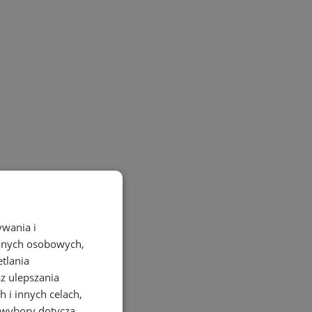
ywania i
danych osobowych,
etlania
az ulepszania
 i innych celach,
 wybory dotyczą