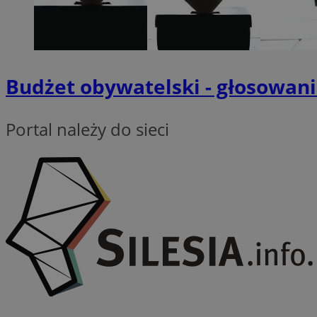
INGRESSCOOKIE
Budżet obywatelski - głosowani
euds
Portal należy do sieci
__cf_bm
CookieScriptConse
li_gc
Nazwa