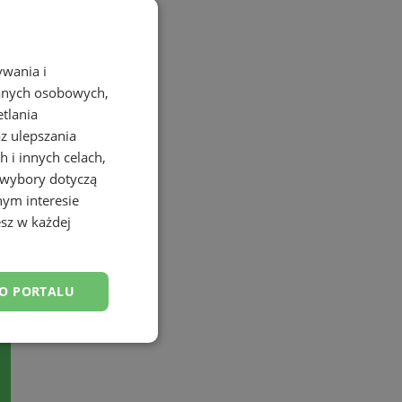
ywania i
danych osobowych,
etlania
az ulepszania
 i innych celach,
 wybory dotyczą
nym interesie
sz w każdej
DO PORTALU
esklasyfikowane