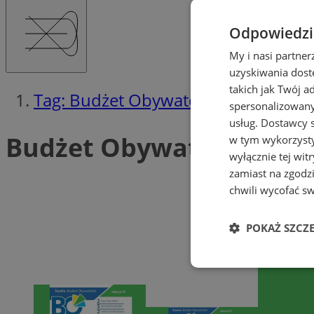
Odpowiedzia
My i nasi partne
uzyskiwania dost
takich jak Twój a
Tag: Budżet Obywatelski
spersonalizowanyc
usług.
Dostawcy s
Budżet Obywatelski (2)
w tym wykorzysty
wyłącznie tej wi
zamiast na zgodz
chwili wycofać s
POKAŻ SZCZ
Niezbędne