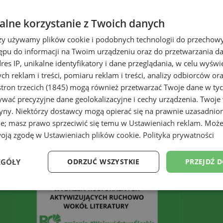
lne korzystanie z Twoich danych
rzy używamy plików cookie i podobnych technologii do przechow
ępu do informacji na Twoim urządzeniu oraz do przetwarzania 
dres IP, unikalne identyfikatory i dane przeglądania, w celu wyświ
h reklam i treści, pomiaru reklam i treści, analizy odbiorców or
tron trzecich (1845)
mogą również przetwarzać Twoje dane w tych
wać precyzyjne dane geolokalizacyjne i cechy urządzenia. Twoje
tryny. Niektórzy dostawcy mogą opierać się na prawnie uzasadnio
ie; masz prawo sprzeciwić się temu w
Ustawieniach reklam
. Może
woją zgodę w
Ustawieniach plików cookie
.
Polityka prywatności
EGÓŁY
ODRZUĆ WSZYSTKIE
PRZEJDŹ 
Wydajność
Targetowanie
Funkcjonalność
Ni