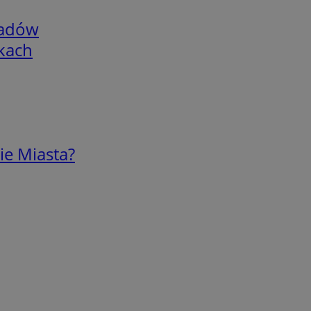
adów
skach
ie Miasta?