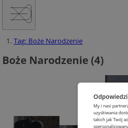
Tag: Boże Narodzenie
Boże Narodzenie (4)
Odpowiedzia
My i nasi partne
uzyskiwania dost
takich jak Twój a
spersonalizowanyc