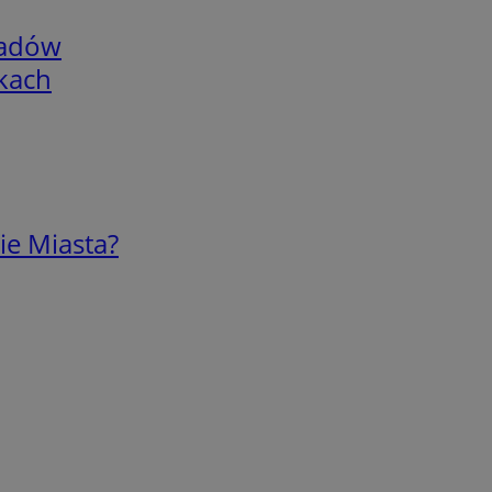
adów
skach
ie Miasta?