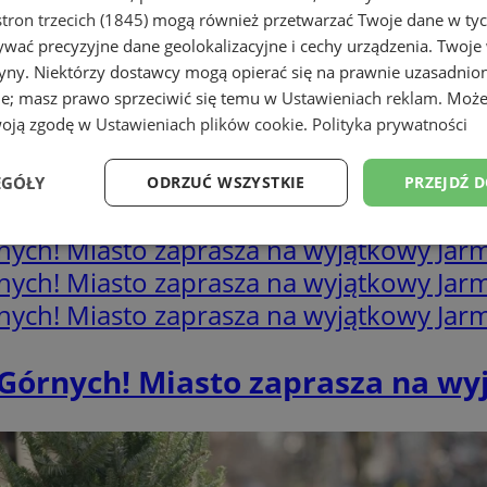
tron trzecich (1845)
mogą również przetwarzać Twoje dane w tych
wać precyzyjne dane geolokalizacyjne i cechy urządzenia. Twoje
tryny. Niektórzy dostawcy mogą opierać się na prawnie uzasadnio
ie; masz prawo sprzeciwić się temu w
Ustawieniach reklam
. Może
woją zgodę w
Ustawieniach plików cookie
.
Polityka prywatności
abezpiecz mieszkanie przed św
EGÓŁY
ODRZUĆ WSZYSTKIE
PRZEJDŹ 
Wydajność
Targetowanie
Funkcjonalność
Ni
 Górnych! Miasto zaprasza na wy
ezbędne
Wydajność
Targetowanie
Funkcjonalność
Niesklasyfikow
ie umożliwiają korzystanie z podstawowych funkcji strony internetowej, takich jak log
Bez niezbędnych plików cookie nie można prawidłowo korzystać ze strony internetowe