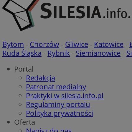
tuuid_lu
__mguid_
c
ADKUID
_clck
Bytom
-
Chorzów
-
Gliwice
-
Katowice
-
ustat_lmke59kbitd
g
Ruda Śląska
-
Rybnik
-
Siemianowice
-
S
x
__eoi
ustat_sm7jj6frfav5
Portal
pb_rtb_ev_part
ustat_Xzbfezp6r2s
Redakcja
_clsk
ustat_gp64uwerj75
Patronat medialny
mlcwc
Praktyki w silesia.info.pl
YSC
openstat_zk9ntnq
__gpi
Regulaminy portalu
__mguid_
mc
Polityka prywatności
Oferta
c
uid
Napisz do nas