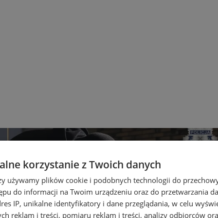
lne korzystanie z Twoich danych
rzy używamy plików cookie i podobnych technologii do przechow
ępu do informacji na Twoim urządzeniu oraz do przetwarzania 
dres IP, unikalne identyfikatory i dane przeglądania, w celu wyświ
h reklam i treści, pomiaru reklam i treści, analizy odbiorców or