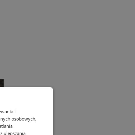
ywania i
danych osobowych,
etlania
az ulepszania