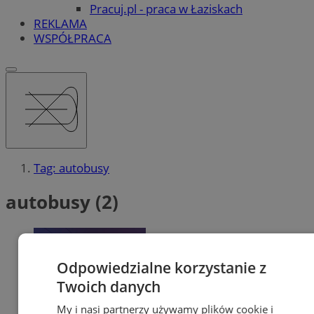
Pracuj.pl - praca w Łaziskach
REKLAMA
WSPÓŁPRACA
Tag: autobusy
autobusy (2)
Odpowiedzialne korzystanie z
Twoich danych
My i nasi partnerzy używamy plików cookie i