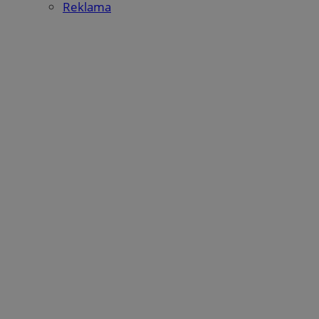
Reklama
Google Privacy Policy
suid
1 rok
Simplifi Holdings
Inc.
.simpli.fi
INGRESSCOOKIE
Sesja
NGINX Inc.