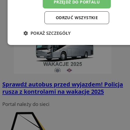
PRZEJDŹ DO PORTALU
ODRZUĆ WSZYSTKIE
POKAŻ SZCZEGÓŁY
Niezbędne
Wydajność
Targetowanie
Funkcjonalność
Niesklasyfikowane
Sprawdź autobus przed wyjazdem! Policja
rusza z kontrolami na wakacje 2025
Portal należy do sieci
Niezbędne
Wydajność
Targetowanie
Funkcjonalność
Niesklasyfikowane
Niezbędne pliki cookie umożliwiają korzystanie z podstawowych