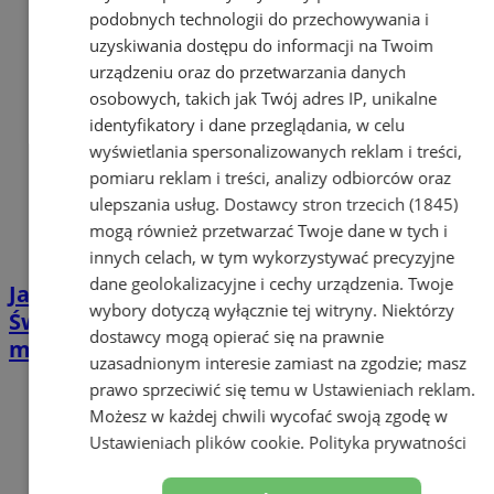
podobnych technologii do przechowywania i
uzyskiwania dostępu do informacji na Twoim
urządzeniu oraz do przetwarzania danych
osobowych, takich jak Twój adres IP, unikalne
identyfikatory i dane przeglądania, w celu
wyświetlania spersonalizowanych reklam i treści,
pomiaru reklam i treści, analizy odbiorców oraz
ulepszania usług.
Dostawcy stron trzecich (1845)
mogą również przetwarzać Twoje dane w tych i
innych celach, w tym wykorzystywać precyzyjne
dane geolokalizacyjne i cechy urządzenia. Twoje
Jak kursują autobusy i tramwaje w okresie
wybory dotyczą wyłącznie tej witryny. Niektórzy
Świąt? Sprawdź zmiany w komunikacji
dostawcy mogą opierać się na prawnie
miejskiej
uzasadnionym interesie zamiast na zgodzie; masz
prawo sprzeciwić się temu w
Ustawieniach reklam
.
Możesz w każdej chwili wycofać swoją zgodę w
Ustawieniach plików cookie
.
Polityka prywatności