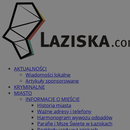
AKTUALNOŚCI
Wiadomości lokalne
Artykuły sponsorowane
KRYMINALNE
MIASTO
INFORMACJE O MIEŚCIE
Historia miasta
Ważne adresy i telefony
Harmonogram wywozu odpadów
Parafie i Msze Święte w Łaziskach
Rozkłady jazdy w Łaziskach