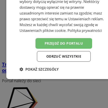
wybory dotyczą wyłącznie tej witryny. Niektórzy
dostawcy mogą opierać się na prawnie
uzasadnionym interesie zamiast na zgodzie; masz
prawo sprzeciwić się temu w
Ustawieniach reklam
.
Możesz w każdej chwili wycofać swoją zgodę w
Ustawieniach plików cookie
.
Polityka prywatności
PRZEJDŹ DO PORTALU
ODRZUĆ WSZYSTKIE
Trendy w architekturze wnętrz 2024 -
POKAŻ SZCZEGÓŁY
odważne tekstury i naturalne materiały
Niezbędne
Wydajność
Targetowanie
Portal należy do sieci
Funkcjonalność
Niesklasyfikowane