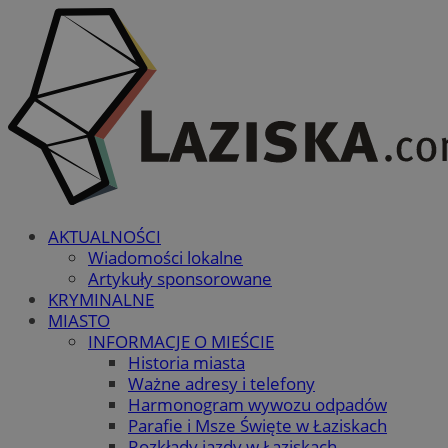
AKTUALNOŚCI
Wiadomości lokalne
Artykuły sponsorowane
KRYMINALNE
MIASTO
INFORMACJE O MIEŚCIE
Historia miasta
Ważne adresy i telefony
Harmonogram wywozu odpadów
Parafie i Msze Święte w Łaziskach
Rozkłady jazdy w Łaziskach