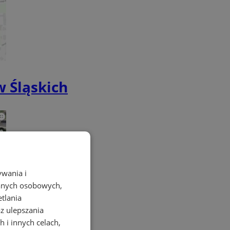
w Śląskich
ywania i
danych osobowych,
etlania
az ulepszania
 i innych celach,