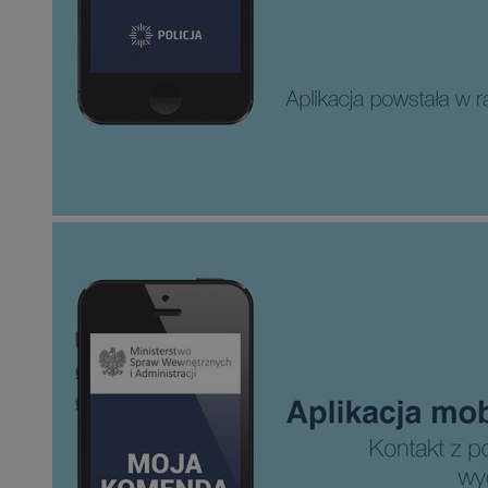
SessID
QeSessID
MvSessID
VISITOR_PRIVACY_
suid
INGRESSCOOKIE
euds
__cf_bm