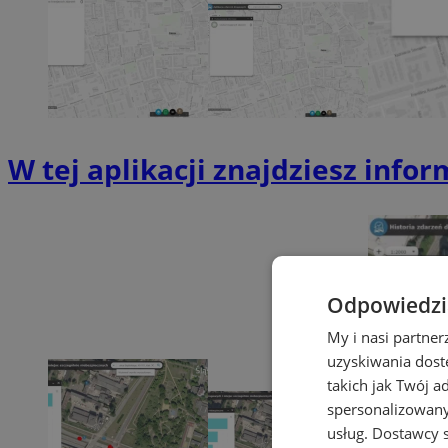
W tej aplikacji znajdziesz info
Odpowiedzia
My i nasi partne
uzyskiwania dost
takich jak Twój a
spersonalizowanyc
usług.
Dostawcy s