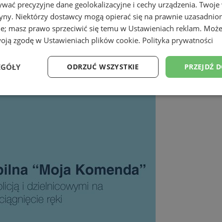
wać precyzyjne dane geolokalizacyjne i cechy urządzenia. Twoje
tryny. Niektórzy dostawcy mogą opierać się na prawnie uzasadnio
ie; masz prawo sprzeciwić się temu w
Ustawieniach reklam
. Może
woją zgodę w
Ustawieniach plików cookie
.
Polityka prywatności
 Aplikacja pomoże wskazać miejs
EGÓŁY
ODRZUĆ WSZYSTKIE
PRZEJDŹ 
Wydajność
Targetowanie
Funkcjonalność
Ni
ezbędne
Wydajność
Targetowanie
Funkcjonalność
Niesklasyfikow
ie umożliwiają korzystanie z podstawowych funkcji strony internetowej, takich jak log
Bez niezbędnych plików cookie nie można prawidłowo korzystać ze strony internetowe
Okres
Provider
/
Domena
Opis
przechowywania