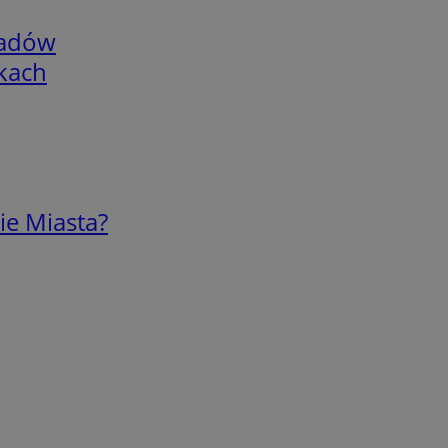
adów
skach
ie Miasta?