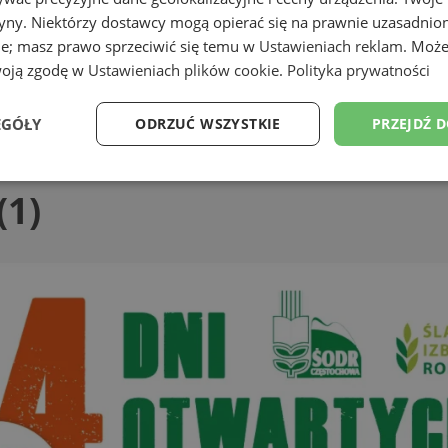
tryny. Niektórzy dostawcy mogą opierać się na prawnie uzasadnio
ie; masz prawo sprzeciwić się temu w
Ustawieniach reklam
. Może
woją zgodę w
Ustawieniach plików cookie
.
Polityka prywatności
EGÓŁY
ODRZUĆ WSZYSTKIE
PRZEJDŹ 
Wydajność
Targetowanie
Funkcjonalność
Ni
(1)
ezbędne
Wydajność
Targetowanie
Funkcjonalność
Niesklasyfikow
ie umożliwiają korzystanie z podstawowych funkcji strony internetowej, takich jak log
Bez niezbędnych plików cookie nie można prawidłowo korzystać ze strony internetowe
Okres
Provider
/
Domena
Opis
przechowywania