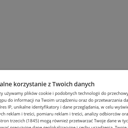
lne korzystanie z Twoich danych
rzy używamy plików cookie i podobnych technologii do przechow
ępu do informacji na Twoim urządzeniu oraz do przetwarzania 
dres IP, unikalne identyfikatory i dane przeglądania, w celu wyświ
h reklam i treści, pomiaru reklam i treści, analizy odbiorców or
tron trzecich (1845)
mogą również przetwarzać Twoje dane w tych
wać precyzyjne dane geolokalizacyjne i cechy urządzenia. Twoje