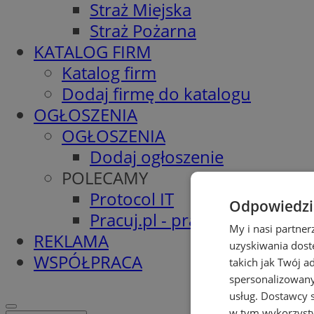
Straż Miejska
Straż Pożarna
KATALOG FIRM
Katalog firm
Dodaj firmę do katalogu
OGŁOSZENIA
OGŁOSZENIA
Dodaj ogłoszenie
POLECAMY
Protocol IT
Odpowiedzia
Pracuj.pl - praca w Łaziskach
My i nasi partne
REKLAMA
uzyskiwania dost
WSPÓŁPRACA
takich jak Twój a
spersonalizowanyc
usług.
Dostawcy s
w tym wykorzysty