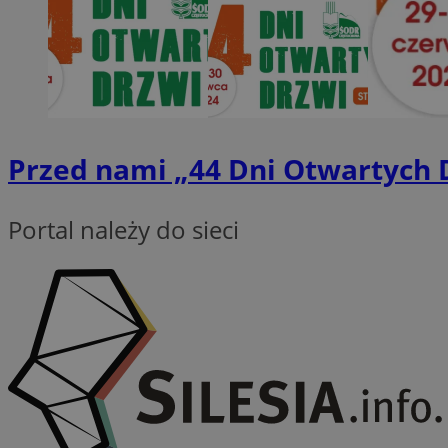
SessID
QeSessID
MvSessID
VISITOR_PRIVACY_
Przed nami „44 Dni Otwartych 
Portal należy do sieci
suid
INGRESSCOOKIE
euds
__cf_bm