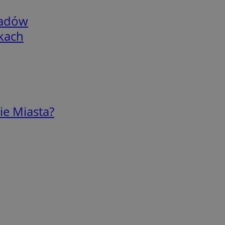
adów
skach
ie Miasta?