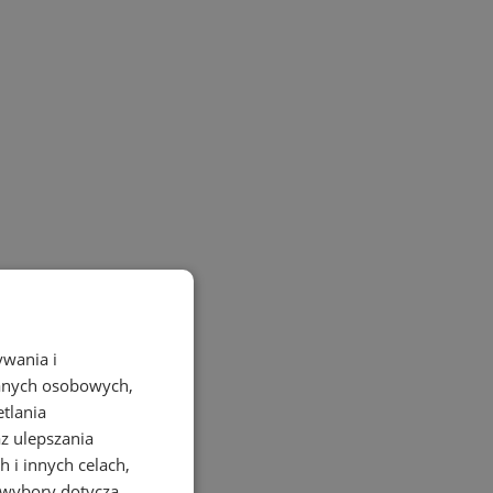
ywania i
danych osobowych,
etlania
az ulepszania
 i innych celach,
 wybory dotyczą