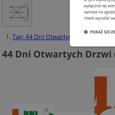
wyłącznie tej wi
zamiast na zgodz
chwili wycofać s
POKAŻ SZCZ
Tag: 44 Dni Otwartych Drzwi
Niezbędne
44 Dni Otwartych Drzwi 
Ni
Niezbędne pliki cook
zarządzanie kontem. 
Nazwa