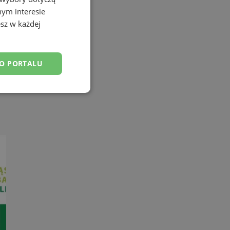
nym interesie
sz w każdej
DO PORTALU
esklasyfikowane
ane
owanie użytkownika i
j.