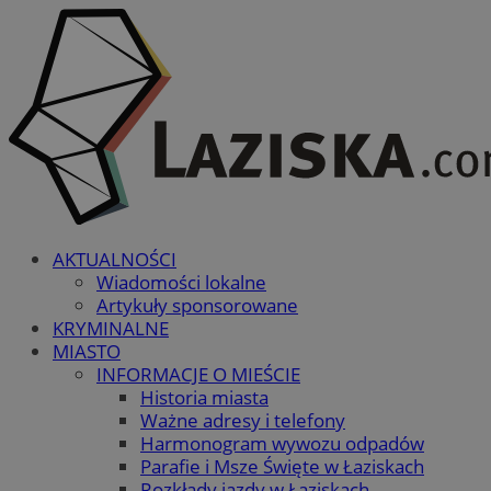
AKTUALNOŚCI
Wiadomości lokalne
Artykuły sponsorowane
KRYMINALNE
MIASTO
INFORMACJE O MIEŚCIE
Historia miasta
Ważne adresy i telefony
Harmonogram wywozu odpadów
Parafie i Msze Święte w Łaziskach
Rozkłady jazdy w Łaziskach