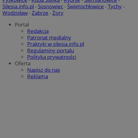
Silesia.info.pl
-
Sosnowiec
-
Świętochłowice
-
Tychy
-
Wodzisław
-
Zabrze
-
Żory
QeSessID
laziska.com.pl
1 rok
Portal
Redakcja
Patronat medialny
MvSessID
laziska.com.pl
1 rok
Praktyki w silesia.info.pl
Regulaminy portalu
Polityka prywatności
Oferta
VISITOR_PRIVACY_METADATA
5 miesięc
YouTube
tygodn
.youtube.com
Napisz do nas
Reklama
Google Privacy Policy