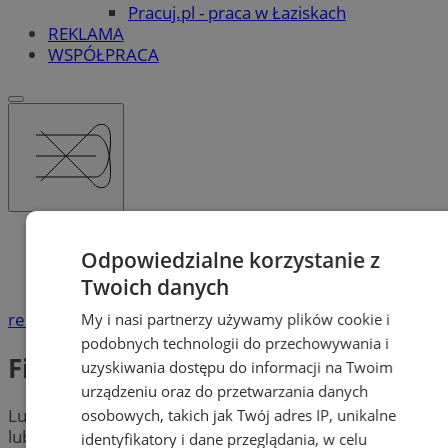
Pracuj.pl - praca w Łaziskach
REKLAMA
WSPÓŁPRACA
Katalog firm
Odpowiedzialne korzystanie z
Rozrywka, Rekreacja
Fitness, Siłownie
Twoich danych
reklama
My i nasi partnerzy używamy plików cookie i
podobnych technologii do przechowywania i
Fitness, Siłownie
uzyskiwania dostępu do informacji na Twoim
urządzeniu oraz do przetwarzania danych
Lubisz spędzać czas aktywnie? Szukasz dobrej
siłowni
osobowych, takich jak Twój adres IP, unikalne
lub
klubu fitness
w Łaziskach? Poniższa lista
identyfikatory i dane przeglądania, w celu