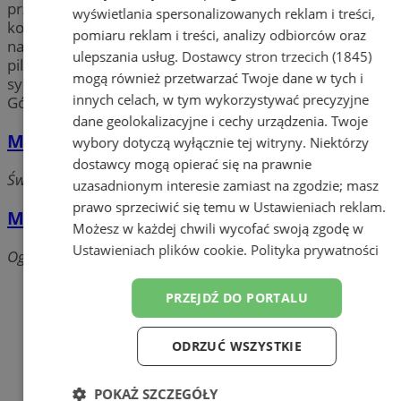
przedstawia najlepsze miejsca, w których możesz
wyświetlania spersonalizowanych reklam i treści,
kontynuować swój trening siłowy, wykupić członkostwo
pomiaru reklam i treści, analizy odbiorców oraz
na siłownię lub zapisać się na zajęcia z zumby czy
ulepszania usług.
Dostawcy stron trzecich (1845)
pilatesu. Niezależnie od tego czy chcesz zadbać o dobrą
mogą również przetwarzać Twoje dane w tych i
sylwetkę, czy trening to twoje hobby w mieście Łaziska
innych celach, w tym wykorzystywać precyzyjne
Górne na pewno znajdziesz miejsce dla siebie.
dane geolokalizacyjne i cechy urządzenia. Twoje
Mavi Area squash&fitness
wybory dotyczą wyłącznie tej witryny. Niektórzy
dostawcy mogą opierać się na prawnie
Św. Barbary, 43-170 Łaziska Górne
uzasadnionym interesie zamiast na zgodzie; masz
prawo sprzeciwić się temu w
Ustawieniach reklam
.
Miejski Ośrodek Sportu i Rekreacji
Możesz w każdej chwili wycofać swoją zgodę w
Ustawieniach plików cookie
.
Polityka prywatności
Ogrodowa, 43-170 Łaziska Górne
Dodaj firmę
PRZEJDŹ DO PORTALU
Pozostałe firmy w kategorii
ODRZUĆ WSZYSTKIE
reklama
POKAŻ SZCZEGÓŁY