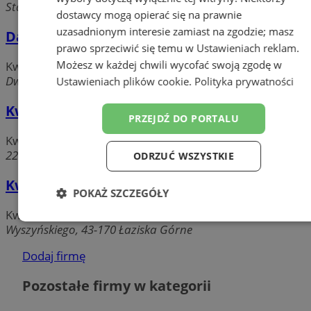
Staszica, 43-170 Łaziska Górne
dostawcy mogą opierać się na prawnie
uzasadnionym interesie zamiast na zgodzie; masz
Danielczyk Grażyna Kwiaciarnia
prawo sprzeciwić się temu w
Ustawieniach reklam
.
Możesz w każdej chwili wycofać swoją zgodę w
Kwiaciarnie
Dworcowa, 43-170 Łaziska
Ustawieniach plików cookie
.
Polityka prywatności
Kwiaciarnia Pasja Żaneta Pilorz
PRZEJDŹ DO PORTALU
Kwiaciarnie
22 Lipca, 43-173 Łaziska Górne
ODRZUĆ WSZYSTKIE
Kwiaciarnia U Marka
POKAŻ SZCZEGÓŁY
Kwiaciarnie
Niezbędne
Wydajność
Targetowanie
Wyszyńskiego, 43-170 Łaziska Górne
Dodaj firmę
Funkcjonalność
Niesklasyfikowane
Pozostałe firmy w kategorii