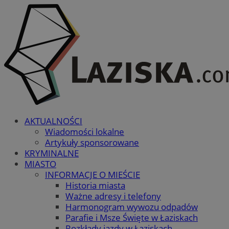
AKTUALNOŚCI
Wiadomości lokalne
Artykuły sponsorowane
KRYMINALNE
MIASTO
INFORMACJE O MIEŚCIE
Historia miasta
Ważne adresy i telefony
Harmonogram wywozu odpadów
Parafie i Msze Święte w Łaziskach
Rozkłady jazdy w Łaziskach