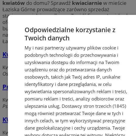
kwiatów
do domu? Sprawdź
kwiaciarnie
w mieście
Łaziska Górne prowadzące zarówno sprzedaż
stacjonarną, jak i wysyłkową. Znajdź firmę w Łaziskach
oferującą niepowtarzalne kompozycje kwiatowe,
bukiety okolicznościowe i wieńce. Poznaj szeroki wybór
Odpowiedzialne korzystanie z
najpiękniejszych kwiatów, stroików oraz donic w pobliżu
Twoich danych
Łazisk.
My i nasi partnerzy używamy plików cookie i
Kwiaciarnia ESZEWERIA
podobnych technologii do przechowywania i
uzyskiwania dostępu do informacji na Twoim
Kwiaciarnie
urządzeniu oraz do przetwarzania danych
Os. Centrum, 43-180 Łaziska
osobowych, takich jak Twój adres IP, unikalne
identyfikatory i dane przeglądania, w celu
Pracownia Florystyczna Kurdybanek
wyświetlania spersonalizowanych reklam i treści,
pomiaru reklam i treści, analizy odbiorców oraz
Kwiaciarnie
Pstrowskiego, 43-173 Łaziska Górne
ulepszania usług.
Dostawcy stron trzecich (1845)
mogą również przetwarzać Twoje dane w tych i
KWIACIARNIA RÓŻYCZKA
innych celach, w tym wykorzystywać precyzyjne
dane geolokalizacyjne i cechy urządzenia. Twoje
Kwiaciarnie
wybory dotyczą wyłącznie tej witryny. Niektórzy