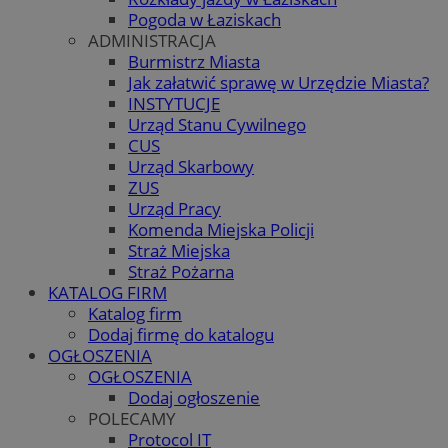
Pogoda w Łaziskach
ADMINISTRACJA
Burmistrz Miasta
Jak załatwić sprawę w Urzędzie Miasta?
INSTYTUCJE
Urząd Stanu Cywilnego
CUS
Urząd Skarbowy
ZUS
Urząd Pracy
Komenda Miejska Policji
Straż Miejska
Straż Pożarna
KATALOG FIRM
Katalog firm
Dodaj firmę do katalogu
OGŁOSZENIA
OGŁOSZENIA
Dodaj ogłoszenie
POLECAMY
Protocol IT