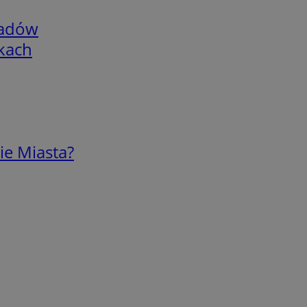
adów
skach
ie Miasta?