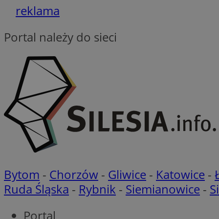
reklama
euds
Portal należy do sieci
__cf_bm
CookieScriptConse
li_gc
Bytom
-
Chorzów
-
Gliwice
-
Katowice
-
Ruda Śląska
-
Rybnik
-
Siemianowice
-
S
Nazwa
Nazwa
Nazwa
ustat_5q1fpXenruu
Portal
_ga_VBEXFQ7ESL