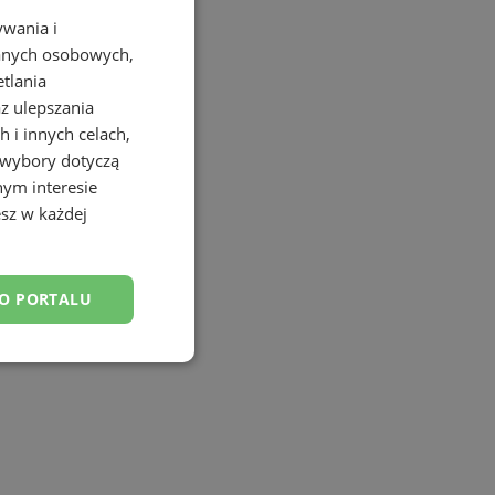
ywania i
danych osobowych,
etlania
az ulepszania
 i innych celach,
 wybory dotyczą
nym interesie
sz w każdej
DO PORTALU
esklasyfikowane