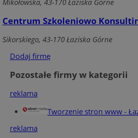
Mikołowska, 43-170 Łaziska Górne
Ni
Centrum Szkoleniowo Konsulti
Niezbędne pliki cook
zarządzanie kontem. 
Nazwa
Sikorskiego, 43-170 Łaziska Górne
SessID
Dodaj firmę
QeSessID
MvSessID
Pozostałe firmy w kategorii
VISITOR_PRIVACY_
reklama
Tworzenie stron www - Ła
suid
reklama
INGRESSCOOKIE