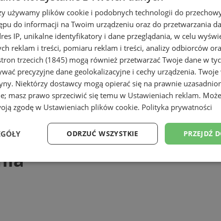
rzy używamy plików cookie i podobnych technologii do przechow
ępu do informacji na Twoim urządzeniu oraz do przetwarzania 
dres IP, unikalne identyfikatory i dane przeglądania, w celu wyświ
h reklam i treści, pomiaru reklam i treści, analizy odbiorców or
tron trzecich (1845)
mogą również przetwarzać Twoje dane w tych
wać precyzyjne dane geolokalizacyjne i cechy urządzenia. Twoje
tryny. Niektórzy dostawcy mogą opierać się na prawnie uzasadnio
ie; masz prawo sprzeciwić się temu w
Ustawieniach reklam
. Może
woją zgodę w
Ustawieniach plików cookie
.
Polityka prywatności
EGÓŁY
ODRZUĆ WSZYSTKIE
PRZEJDŹ 
nia
Wydajność
Targetowanie
Funkcjonalność
Ni