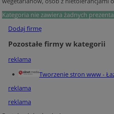
wegetarianów, osób z nietolerancjami o
Niezbędne pliki cook
zarządzanie kontem. 
Kategoria nie zawiera żadnych prezentac
Nazwa
Dodaj firmę
SessID
QeSessID
Pozostałe firmy w kategorii
MvSessID
VISITOR_PRIVACY_
reklama
Tworzenie stron www - Ła
reklama
suid
reklama
INGRESSCOOKIE