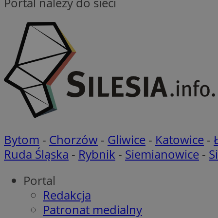
Portal należy do sieci
euds
__cf_bm
CookieScriptConse
li_gc
Bytom
-
Chorzów
-
Gliwice
-
Katowice
-
Ruda Śląska
-
Rybnik
-
Siemianowice
-
S
Nazwa
Portal
Nazwa
Nazwa
ustat_5q1fpXenruu
Redakcja
_ga_VBEXFQ7ESL
ADK_EX_11
Patronat medialny
tuuid_lu
ustat_wifky5Xx15n