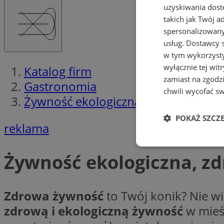
uzyskiwania dost
takich jak Twój a
spersonalizowanyc
usług.
Dostawcy s
w tym wykorzysty
wyłącznie tej wi
Katalog firm
zamiast na zgodz
Gastronomia
chwili wycofać s
Żywność ekologiczna, zdrowa żywn
POKAŻ SZCZ
reklama
Niezbędne
Żywność ekologiczna, z
Zdrowa żywność
to Twój konik? Nie wi
zdrową i ekologiczną żywność
w mieś
Ni