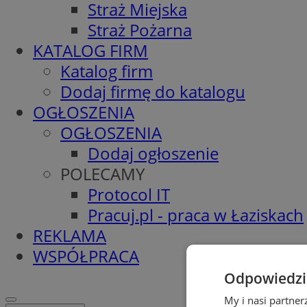
Straż Miejska
Straż Pożarna
KATALOG FIRM
Katalog firm
Dodaj firmę do katalogu
OGŁOSZENIA
OGŁOSZENIA
Dodaj ogłoszenie
POLECAMY
Protocol IT
Pracuj.pl - praca w Łaziskach
REKLAMA
WSPÓŁPRACA
Odpowiedzia
My i nasi partne