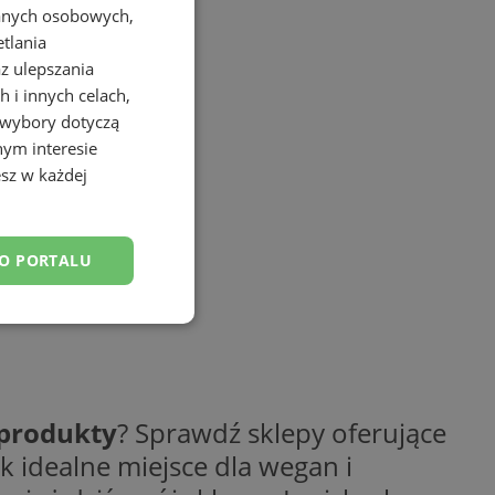
danych osobowych,
etlania
az ulepszania
 i innych celach,
 wybory dotyczą
nym interesie
sz w każdej
DO PORTALU
esklasyfikowane
 produkty
? Sprawdź sklepy oferujące
k idealne miejsce dla wegan i
ane