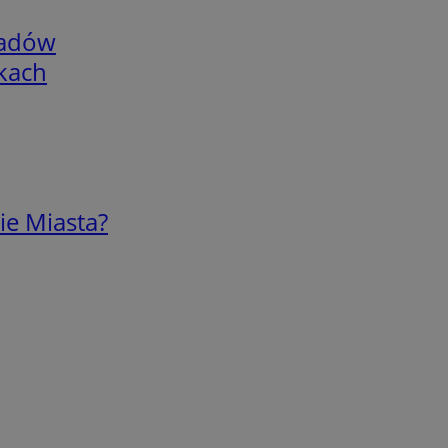
adów
skach
ie Miasta?