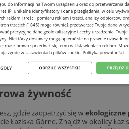
ępu do informacji na Twoim urządzeniu oraz do przetwarzania 
dres IP, unikalne identyfikatory i dane przeglądania, w celu wyświ
h reklam i treści, pomiaru reklam i treści, analizy odbiorców or
tron trzecich (1845)
mogą również przetwarzać Twoje dane w tych
wać precyzyjne dane geolokalizacyjne i cechy urządzenia. Twoje
tryny. Niektórzy dostawcy mogą opierać się na prawnie uzasadnio
ie; masz prawo sprzeciwić się temu w
Ustawieniach reklam
. Może
woją zgodę w
Ustawieniach plików cookie
.
Polityka prywatności
ość
EGÓŁY
ODRZUĆ WSZYSTKIE
PRZEJDŹ 
Wydajność
Targetowanie
Funkcjonalność
Ni
drowa żywność
esz, gdzie zaopatrzyć się w
ekologiczne
cie Łaziska Górne. Znajdź w okolicy Łazis
ezbędne
Wydajność
Targetowanie
Funkcjonalność
Niesklasyfikow