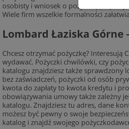
osobisty i wniosek o pożyczkę (często je
Niezbędne
Wiele firm wszelkie formalności załatwi
Lombard Łaziska Górne –
Ni
Chcesz otrzymać pożyczkę? Interesują Ci
wydawać. Pożyczki chwilówki, czy poży
Niezbędne pliki cook
zarządzanie kontem. 
katalogu znajdziesz także sprawdzony l
bez zaświadczeń, pożyczki od osób pryw
Nazwa
kwota do zapłaty to kwota kredytu i prow
SessID
obowiązywania umowy także zależny jes
QeSessID
katalogu. Znajdziesz tu adres, dane ko
MvSessID
możesz być pewny o swoje bezpieczeńst
VISITOR_PRIVACY_
katalog i znajdź swojego pożyczkodawc