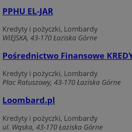
PPHU EL-JAR
suid
Kredyty i pożyczki, Lombardy
WIEJSKA, 43-170 Łaziska Górne
INGRESSCOOKIE
Pośrednictwo Finansowe KREDYT
euds
Kredyty i pożyczki, Lombardy
Plac Ratuszowy, 43-170 Łaziska Górne
__cf_bm
Loombard.pl
CookieScriptConse
Kredyty i pożyczki, Lombardy
ul. Wąska, 43-170 Łaziska Górne
li_gc