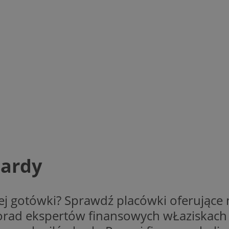
bardy
j gotówki? Sprawdź placówki oferujące n
porad ekspertów finansowych wŁaziskach 