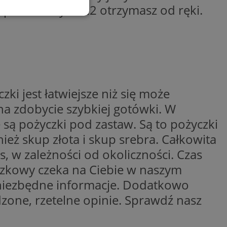
lepsze oferty 2022 otrzymasz od ręki.
esklasyfikowane
ane
ki jest łatwiejsze niż się może
a zdobycie szybkiej gotówki. W
owanie użytkownika i
j.
są pożyczki pod zastaw. Są to pożyczki
eż skup złota i skup srebra. Całkowita
s, w zależności od okoliczności. Czas
entyfikator sesji.
czkowy czeka na Ciebie w naszym
entyfikator sesji.
z niezbędne informacje. Dodatkowo
entyfikator sesji.
zone, rzetelne opinie. Sprawdź nasz
nformacje o zgodzie
ncjach dotyczących
ia z witryny.
olityki prywatności
ich przestrzeganie