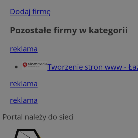
Dodaj firmę
Pozostałe firmy w kategorii
Nazwa
Nazwa
Nazwa
ustat_5q1fpXenruu
_ga_VBEXFQ7ESL
reklama
ADK_EX_11
tuuid_lu
ustat_wifky5Xx15n
_ga
Tworzenie stron www - Ła
ustat_lcx1lqx4r6x3
ustat_hp8X2ki0r9b
tuuid_lu
reklama
__mguid_
c
reklama
ADKUID
Portal należy do sieci
_clck
ustat_lmke59kbitd
g
x