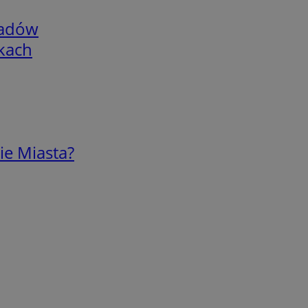
adów
skach
ie Miasta?