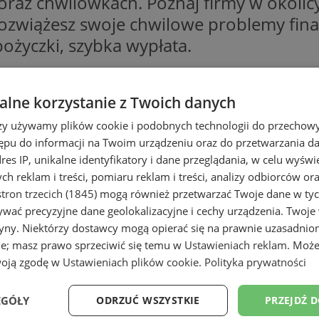
az chwilówkach. Poznaj firmy w okolicy Ł
ozwiążesz swoje chwilowe problemy fina
ożyczki, szybka wypłata.
ziskach – gdzie otrzymać
lne korzystanie z Twoich danych
rzy używamy plików cookie i podobnych technologii do przechow
ach? A może chciał dowiedzieć się więcej
ępu do informacji na Twoim urządzeniu oraz do przetwarzania 
 sposób pozabankowy. Może mieć na to w
dres IP, unikalne identyfikatory i dane przeglądania, w celu wyświ
h reklam i treści, pomiaru reklam i treści, analizy odbiorców or
eczne, czy szybką gotówkę w placówce ban
tron trzecich (1845)
mogą również przetwarzać Twoje dane w tych
 w KRD. Pożyczki chwilówki bez konieczno
wać precyzyjne dane geolokalizacyjne i cechy urządzenia. Twoje
naszym katalogu profesjonalne firmy ofe
tryny. Niektórzy dostawcy mogą opierać się na prawnie uzasadnio
 tych osób, które w krótkim czasie, bez 
ie; masz prawo sprzeciwić się temu w
Ustawieniach reklam
. Może
woją zgodę w
Ustawieniach plików cookie
.
Polityka prywatności
ć gotówkę na dowolny cel. Chwilówka to 
wygodne raty – wystarczy spłacać je w te
EGÓŁY
ODRZUĆ WSZYSTKIE
PRZEJDŹ 
ób szybki, łatwy i wygodny. W wielu pl