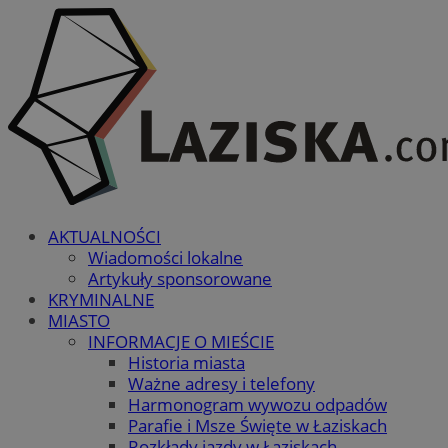
AKTUALNOŚCI
Wiadomości lokalne
Artykuły sponsorowane
KRYMINALNE
MIASTO
INFORMACJE O MIEŚCIE
Historia miasta
Ważne adresy i telefony
Harmonogram wywozu odpadów
Parafie i Msze Święte w Łaziskach
Rozkłady jazdy w Łaziskach