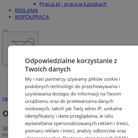
Pracuj.pl - praca w Łaziskach
REKLAMA
WSPÓŁPRACA
Odpowiedzialne korzystanie z
Twoich danych
Katalog firm
My i nasi partnerzy używamy plików cookie i
Dom i Budownictwo
podobnych technologii do przechowywania i
Ogrzewanie, Opał
uzyskiwania dostępu do informacji na Twoim
reklama
urządzeniu oraz do przetwarzania danych
osobowych, takich jak Twój adres IP, unikalne
Ogrzewanie, Opał
identyfikatory i dane przeglądania, w celu
wyświetlania spersonalizowanych reklam i treści,
Sprawdź fachowe firmy oferujące sprzedaż oraz
pomiaru reklam i treści, analizy odbiorców oraz
transport
opału
w Łaziskach. Poznaj przedsiębiorstwa,