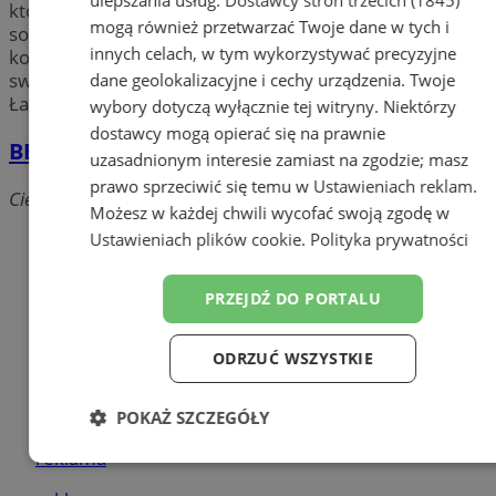
ulepszania usług.
Dostawcy stron trzecich (1845)
które posiadają w swojej ofercie nie tylko węgiel
mogą również przetwarzać Twoje dane w tych i
sortowany: kostka, orzech, miał, ale także drewno
innych celach, w tym wykorzystywać precyzyjne
kominkowe, pellet czy olej opałowy. Zadbaj o ciepło w
swoim domu razem z najlepszymi firmami w mieście
dane geolokalizacyjne i cechy urządzenia. Twoje
Łaziska Górne.
wybory dotyczą wyłącznie tej witryny. Niektórzy
dostawcy mogą opierać się na prawnie
BESTTRANS
uzasadnionym interesie zamiast na zgodzie; masz
prawo sprzeciwić się temu w
Ustawieniach reklam
.
Cieszyńska, 43-170 Łaziska Górne
Możesz w każdej chwili wycofać swoją zgodę w
Ustawieniach plików cookie
.
Polityka prywatności
Dodaj firmę
Pozostałe firmy w kategorii
PRZEJDŹ DO PORTALU
reklama
ODRZUĆ WSZYSTKIE
Tworzenie stron www - Łaziska
Górne
POKAŻ SZCZEGÓŁY
reklama
Niezbędne
Wydajność
Targetowanie